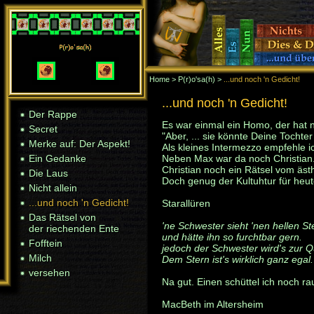
Home
>
P(r)o'sa(h)
>
...und noch 'n Gedicht!
Home
> P(r)o'sa(h)
> ...und noch 'n Gedicht!
...und noch 'n Gedicht!
Der Rappe
Der Rappe
Es war einmal ein Homo, der hat nu
Secret
Secret
"Aber, ... sie könnte Deine Tochte
Merke auf: Der Aspekt!
Merke auf: Der Aspekt!
Als kleines Intermezzo empfehle i
Ein Gedanke
Neben Max war da noch Christian. 
Ein Gedanke
Christian noch ein Rätsel vom äst
Die Laus
Die Laus
Doch genug der Kultuhtur für heute. 
Nicht allein
Nicht allein
...und noch 'n Gedicht!
...und noch 'n Gedicht!
Starallüren
Das Rätsel von
Das Rätsel von
'ne Schwester sieht 'nen hellen St
der riechenden Ente
der riechenden Ente
und hätte ihn so furchtbar gern.
Fofftein
Fofftein
jedoch der Schwester wird's zur Q
Milch
Milch
Dem Stern ist's wirklich ganz egal.
versehen
versehen
Na gut. Einen schüttel ich noch r
MacBeth im Altersheim