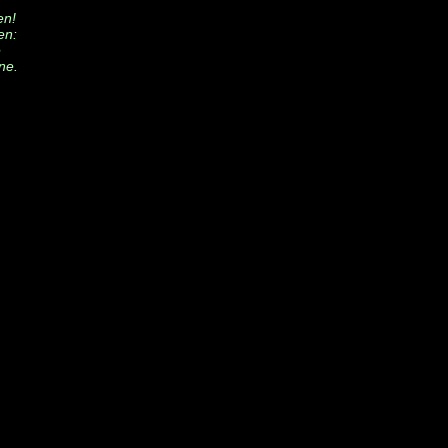
en!
en:
e
ne.