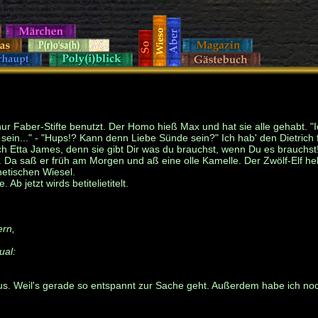
r Faber-Stifte benutzt. Der Homo hieß Max und hat sie alle gehabt. "Ic
r sein..." - "Hups!? Kann denn Liebe Sünde sein?" Ich hab' den Dietrich 
ch Etta James, denn sie gibt Dir was du brauchst, wenn Du es brauchst!
Da saß er früh am Morgen und aß eine olle Kamelle. Der Zwölf-Elf heb
hetischen Wiesel.
Ab jetzt wirds betitelietitelt.
ern,
ual:
aus. Weil's gerade so entspannt zur Sache geht. Außerdem habe ich noch