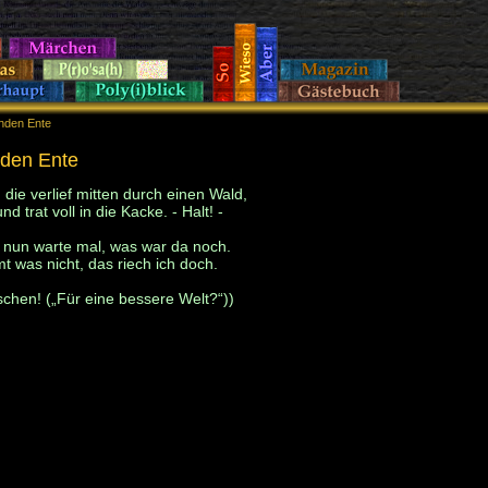
enden Ente
enden Ente
nden Ente
 die verlief mitten durch einen Wald,
d trat voll in die Kacke. - Halt! -
nun warte mal, was war da noch.
t was nicht, das riech ich doch.
chen! („Für eine bessere Welt?“))