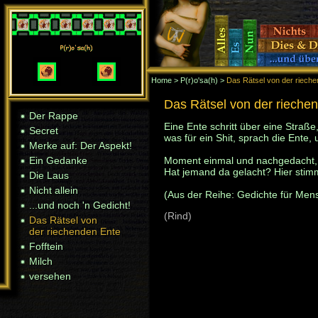
Home
>
P(r)o'sa(h)
>
Das Rätsel von der riech
Home
> P(r)o'sa(h)
> Das Rätsel von der riech
Das Rätsel von der rieche
Der Rappe
Der Rappe
Eine Ente schritt über eine Straße,
Secret
Secret
was für ein Shit, sprach die Ente, un
Merke auf: Der Aspekt!
Merke auf: Der Aspekt!
Ein Gedanke
Moment einmal und nachgedacht, 
Ein Gedanke
Hat jemand da gelacht? Hier stimm
Die Laus
Die Laus
Nicht allein
Nicht allein
(Aus der Reihe: Gedichte für Mens
...und noch 'n Gedicht!
...und noch 'n Gedicht!
(Rind)
Das Rätsel von
Das Rätsel von
der riechenden Ente
der riechenden Ente
Fofftein
Fofftein
Milch
Milch
versehen
versehen