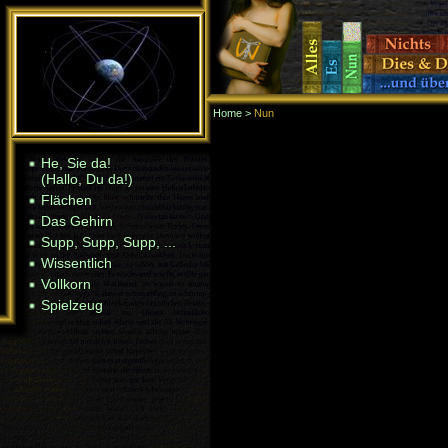
Home
>
Nun
Home
> Nun
He, Sie da!
He, Sie da!
(Hallo, Du da!)
(Hallo, Du da!)
Flächen
Flächen
Das Gehirn
Das Gehirn
Supp, Supp, Supp, ...
Supp, Supp, Supp, ...
Wissentlich
Wissentlich
Vollkorn
Vollkorn
Spielzeug
Spielzeug